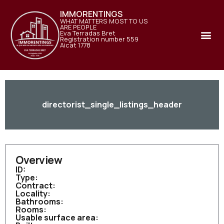
IMMORENTINGS
WHAT MATTERS MOST TO US
ARE PEOPLE
Eva Terradas Bret
Registration number 559
Aicat 1778
directorist_single_listings_header
Overview
ID:
Type:
Contract:
Locality:
Bathrooms:
Rooms:
Usable surface area: