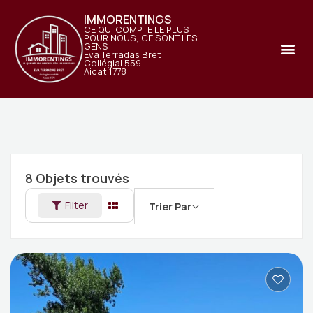
IMMORENTINGS
CE QUI COMPTE LE PLUS
POUR NOUS, CE SONT LES
GENS
Eva Terradas Bret
Collégial 559
Aicat 1778
8
Objets trouvés
Filter
Trier Par