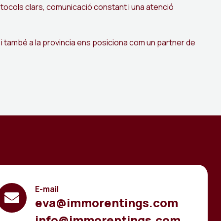
rotocols clars, comunicació constant i una atenció
 també a la provincia ens posiciona com un partner de
E-mail
eva@immorentings.com
info@immorentings.com