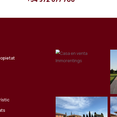
ropietat
rístic
ats