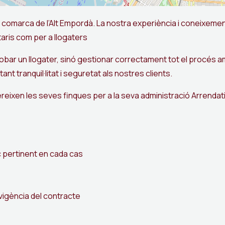
 comarca de l’Alt Empordà. La nostra experiència i coneixemen
taris com per a llogaters
ar un llogater, sinó gestionar correctament tot el procés am
ant tranquil·litat i seguretat als nostres clients.
ereixen les seves finques per a la seva administració Arrendati
c pertinent en cada cas
 vigència del contracte