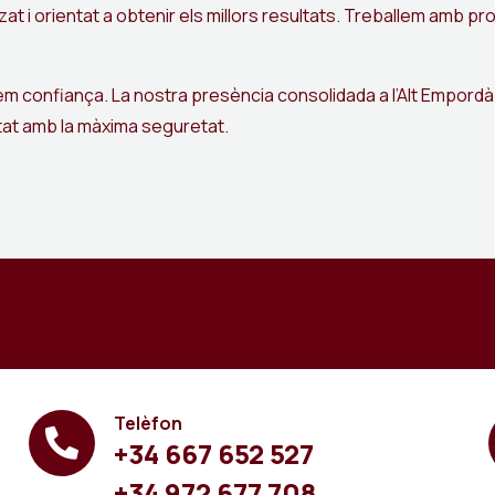
tzat i orientat a obtenir els millors resultats. Treballem amb p
onfiança. La nostra presència consolidada a l’Alt Empordà i
itat amb la màxima seguretat.
Telèfon
+34 667 652 527
+34 972 677 708