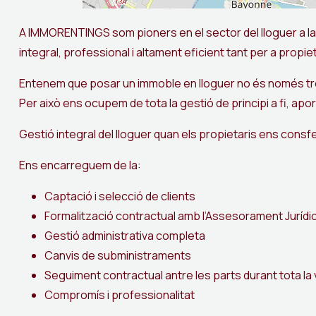
A IMMORENTINGS som pioners en el sector del lloguer a la
integral, professional i altament eficient tant per a propie
Entenem que posar un immoble en lloguer no és només trob
Per això ens ocupem de tota la gestió de principi a fi, aport
Gestió integral del lloguer quan els propietaris ens consf
Ens encarreguem de la:
Captació i selecció de clients
Formalització contractual amb l’Assesorament Jurídi
Gestió administrativa completa
Canvis de subministraments
Seguiment contractual antre les parts durant tota la
Compromís i professionalitat