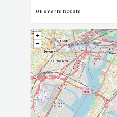
0
Elements trobats
+
−