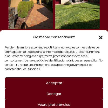
Gestionar consentiment
Per oferir les millors experiències, utilitzem tecnologies com les galetes per
emmagatzemar i/o accedir a la informació del dispositiu. El consentiment
© 2026 Copyrights. Todos los derechos
d'aquestes tecnologies ens permetrà processar dades com ara el
comportament de navegació o les identificacions úniques en aquest lloc. No
reservados. By
Imàtica Studio
consentir o retirar el consentiment, pot afectar negativament certes
Avis legal
característiques i funcions.
Política de privacitat
Acceptar
Política de cookies
Denegar
Veure preferències