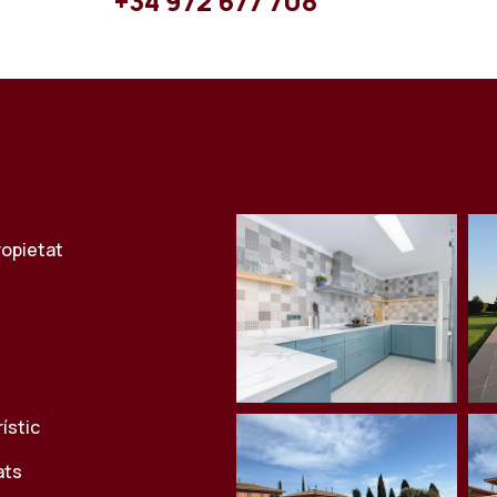
+34 972 677 708
ropietat
rístic
ats