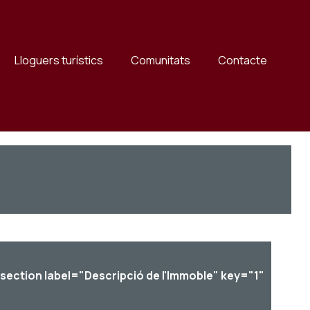
Lloguers turístics
Comunitats
Contacte
_section label="Descripció de l'Immoble" key="1"