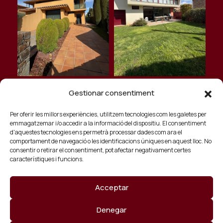
Gestionar consentiment
Per oferir les millors experiències, utilitzem tecnologies com les galetes per
emmagatzemar i/o accedir a la informació del dispositiu. El consentiment
© 2026 Copyrights. Todos los derechos
d'aquestes tecnologies ens permetrà processar dades com ara el
comportament de navegació o les identificacions úniques en aquest lloc. No
reservados. By
Imàtica Studio
consentir o retirar el consentiment, pot afectar negativament certes
Avis legal
característiques i funcions.
Política de privacitat
Acceptar
Política de cookies
Denegar