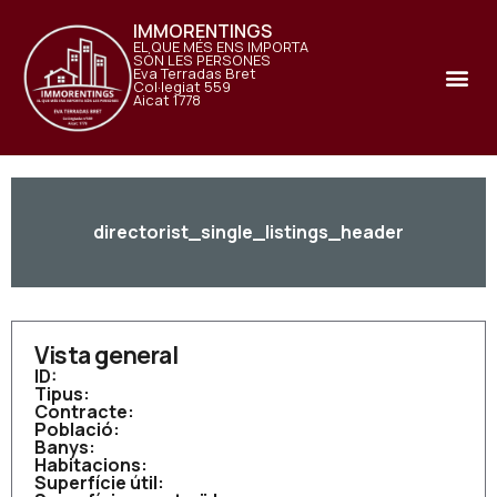
IMMORENTINGS
EL QUE MÉS ENS IMPORTA
SÓN LES PERSONES
Eva Terradas Bret
Col·legiat 559
Aicat 1778
directorist_single_listings_header
Vista general
ID:
Tipus:
Contracte:
Població:
Banys:
Habitacions:
Superfície útil: