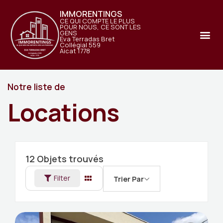
IMMORENTINGS
CE QUI COMPTE LE PLUS
POUR NOUS, CE SONT LES
GENS
Eva Terradas Bret
Collégial 559
Aicat 1778
Notre liste de
Locations
12
Objets trouvés
Filter
Trier Par